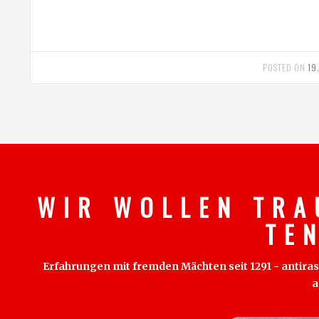
POSTED ON
19
W I R W O L L E N T R A
T E 
Erfahrungen mit fremden Mächten seit 1291 - antirass
a