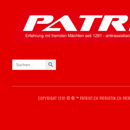
SEARCH BUTTON
Search
for:
COPYRIGHT 1291 © ® ™
PATRIOT.CH
PATRIOTIN.CH
PATR