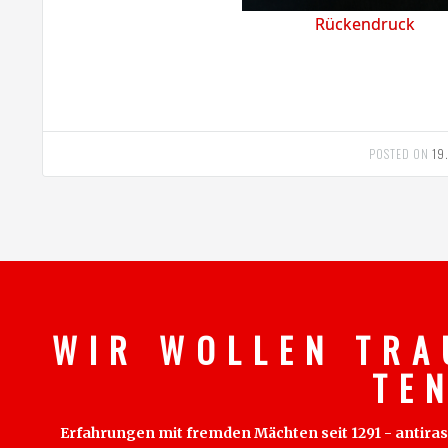
Rückendruck
POSTED ON
19
W I R W O L L E N T R A
T E 
Erfahrungen mit fremden Mächten seit 1291 - antirass