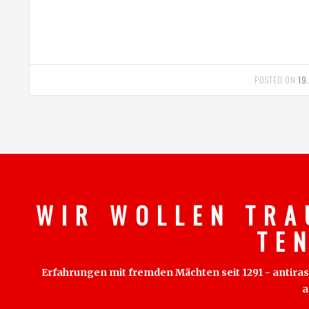
POSTED ON
19
W I R W O L L E N T R A
T E 
Erfahrungen mit fremden Mächten seit 1291 - antirass
a