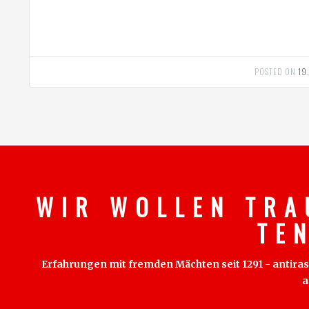
POSTED ON
19
W I R W O L L E N T R A
T E 
Erfahrungen mit fremden Mächten seit 1291 - antirass
a