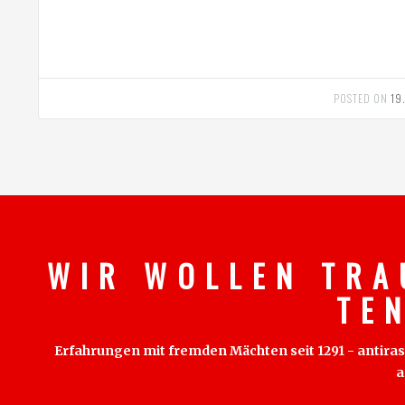
POSTED ON
19
W I R W O L L E N T R A
T E 
Erfahrungen mit fremden Mächten seit 1291 - antirass
a