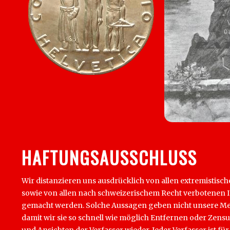
HAFTUNGSAUSSCHLUSS
Wir distanzieren uns ausdrücklich von allen extremistisch
sowie von allen nach schweizerischem Recht verbotenen Inha
gemacht werden. Solche Aussagen geben nicht unsere Mein
damit wir sie so schnell wie möglich Entfernen oder Zens
und Ansichten der Verfasser wieder. Jeder Verfasser ist für