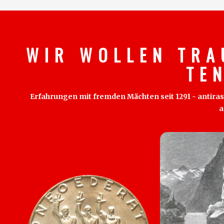
W I R W O L L E N T R A
T E 
Erfahrungen mit fremden Mächten seit 1291 - antirass
a