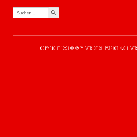
SEARCH BUTTON
Search
for:
COPYRIGHT 1291 © ® ™
PATRIOT.CH
PATRIOTIN.CH
PATR