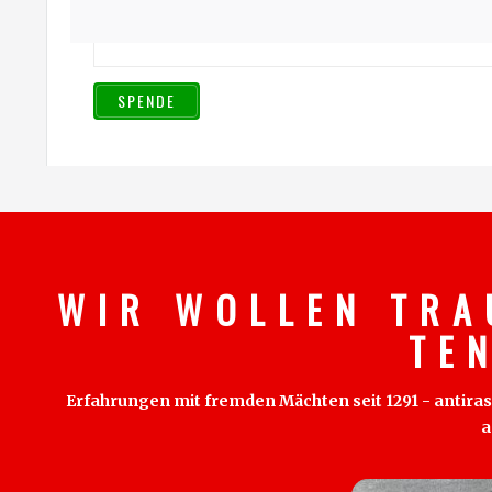
SPENDE
W I R W O L L E N T R A
T E 
Erfahrungen mit fremden Mächten seit 1291 - antirass
a