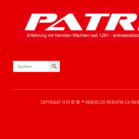
SEARCH BUTTON
Search
for:
COPYRIGHT 1291 © ® ™
PATRIOT.CH
PATRIOTIN.CH
PATR