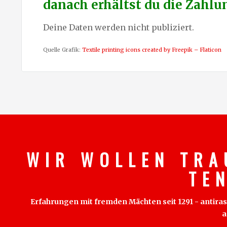
danach erhältst du die Zahl
Deine Daten werden nicht publiziert.
Quelle Grafik:
Textile printing icons created by Freepik – Flaticon
W I R W O L L E N T R A
T E 
Erfahrungen mit fremden Mächten seit 1291 - antirass
a