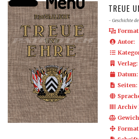
Menü
TREUE U
- Geschichte de
Format
Autor:
Kategor
Verlag:
Datum:
Seiten:
Sprach
Archiv 
Gewich
Format