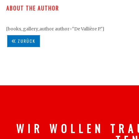
ABOUT THE AUTHOR
[books_gallery_author author="De Vallière P."]
ZURÜCK
W I R W O L L E N T R A