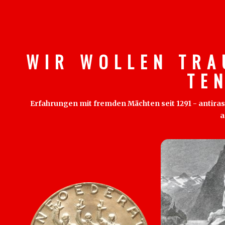
W I R W O L L E N T R A
T E 
Erfahrungen mit fremden Mächten seit 1291 - antirass
a