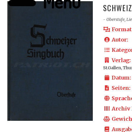
Menü
SCHWEIZ
- Oberstufe, Li
Format
Autor:
Kategor
Verlag:
St.Gallen, Th
Datum:
Seiten:
Sprach
Archiv 
Gewich
Ausgab