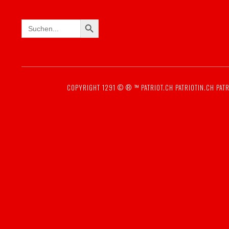
SEARCH BUTTON
Search
for:
COPYRIGHT 1291 © ® ™
PATRIOT.CH
PATRIOTIN.CH
PATR