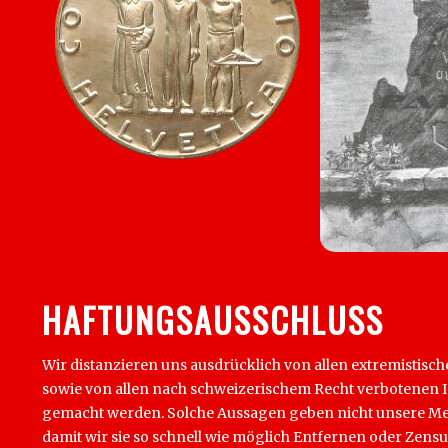
HAFTUNGSAUSSCHLUSS
Wir distanzieren uns ausdrücklich von allen extremistisch
sowie von allen nach schweizerischem Recht verbotenen Inha
gemacht werden. Solche Aussagen geben nicht unsere Mein
damit wir sie so schnell wie möglich Entfernen oder Zens