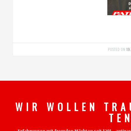
POSTED ON
19
W I R W O L L E N T R A
T E 
Erfahrungen mit fremden Mächten seit 1291 - antirass