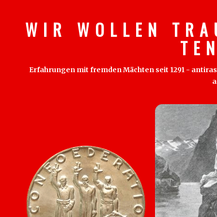
W I R W O L L E N T R A
T E 
Erfahrungen mit fremden Mächten seit 1291 - antirass
a