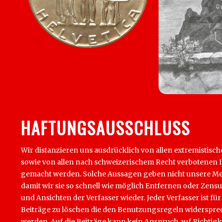
HAFTUNGSAUSSCHLUSS
Wir distanzieren uns ausdrücklich von allen extremistisch
sowie von allen nach schweizerischem Recht verbotenen Inha
gemacht werden. Solche Aussagen geben nicht unsere Mein
damit wir sie so schnell wie möglich Entfernen oder Zens
und Ansichten der Verfasser wieder. Jeder Verfasser ist für
Beiträge zu löschen die den Benutzungsregeln widersprech
werden. Auf die Beiträge kann kein Anspruch auf Richtigk