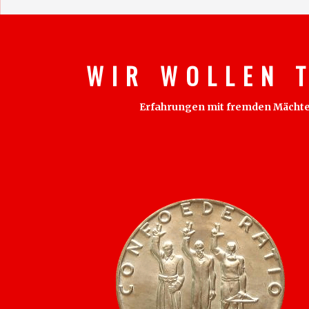
W I R W O L L E N T
Erfahrungen mit fremden Mächten s