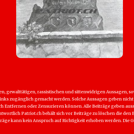
hen, gewalttätigen, rassistischen und sittenwidrigen Aussagen, 
rch Links zugänglich gemacht werden. Solche Aussagen geben nich
lich Entfernen oder Zensurieren können. Alle Beiträge geben aus
antwortlich Patriot.ch behält sich vor Beiträge zu löschen die d
iträge kann kein Anspruch auf Richtigkeit erhoben werden. Die G