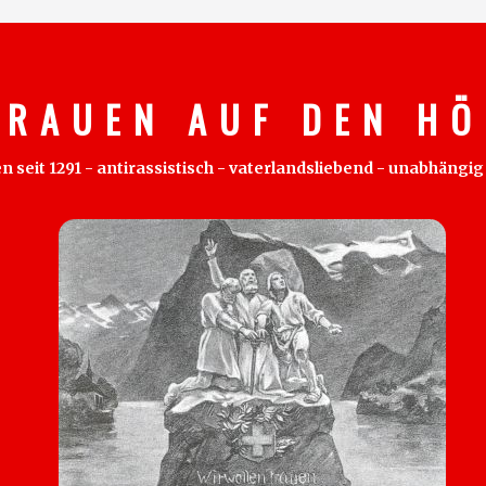
 R A U E N A U F D E N H Ö 
eit 1291 - antirassistisch - vaterlandsliebend - unabhängig - 