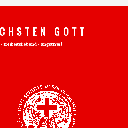
C H S T E N G O T T
freiheitsliebend - angstfrei !