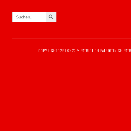
SEARCH BUTTON
Search
for:
COPYRIGHT 1291 © ® ™
PATRIOT.CH
PATRIOTIN.CH
PATR