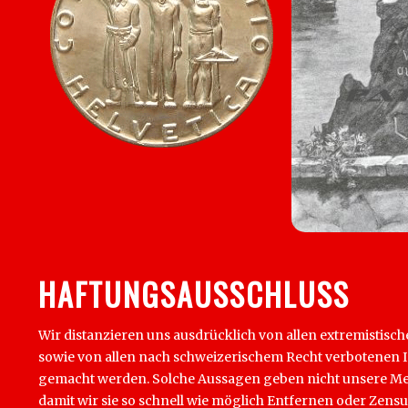
HAFTUNGSAUSSCHLUSS
Wir distanzieren uns ausdrücklich von allen extremistisch
sowie von allen nach schweizerischem Recht verbotenen Inha
gemacht werden. Solche Aussagen geben nicht unsere Mein
damit wir sie so schnell wie möglich Entfernen oder Zens