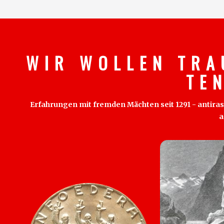
W I R W O L L E N T R A
T E 
Erfahrungen mit fremden Mächten seit 1291 - antirass
a