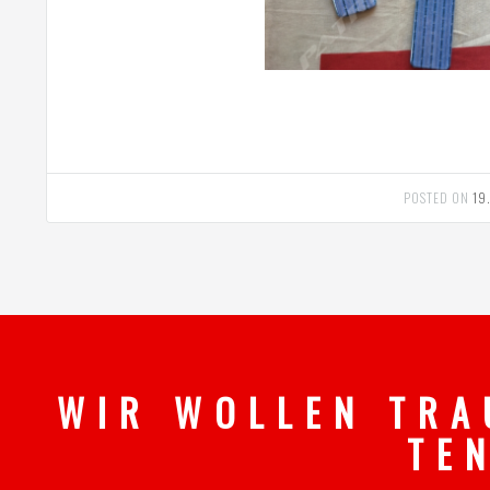
POSTED ON
19
W I R W O L L E N T R A
T E 