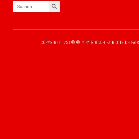
SEARCH BUTTON
Search
for:
COPYRIGHT 1291 © ® ™
PATRIOT.CH
PATRIOTIN.CH
PATR