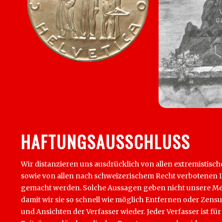
HAFTUNGSAUSSCHLUSS
Wir distanzieren uns ausdrücklich von allen extremistisch
sowie von allen nach schweizerischem Recht verbotenen Inha
gemacht werden. Solche Aussagen geben nicht unsere Mein
damit wir sie so schnell wie möglich Entfernen oder Zens
und Ansichten der Verfasser wieder. Jeder Verfasser ist für