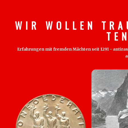
W I R W O L L E N T R A
T E 
Erfahrungen mit fremden Mächten seit 1291 - antirass
a