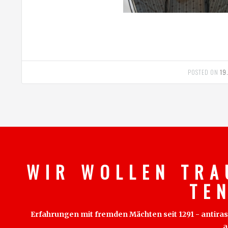
POSTED ON
19
W I R W O L L E N T R A
T E 
Erfahrungen mit fremden Mächten seit 1291 - antirass
a