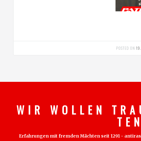
POSTED ON
19
W I R W O L L E N T R A
T E 
Erfahrungen mit fremden Mächten seit 1291 - antirass