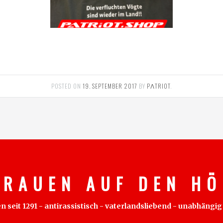
POSTED ON
19. SEPTEMBER 2017
BY
PΛTRIOT
.
 R A U E N A U F D E N H Ö 
eit 1291 - antirassistisch - vaterlandsliebend - unabhängig - 