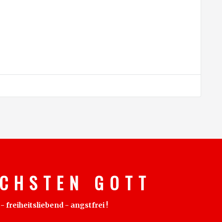
C H S T E N G O T T
freiheitsliebend - angstfrei !