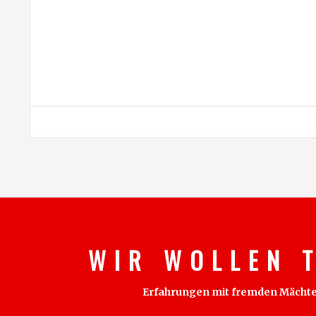
W I R W O L L E N T
Erfahrungen mit fremden Mächten s