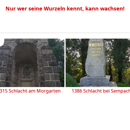
Nur wer seine Wurzeln kennt, kann wachsen!
315 Schlacht am Morgarten
1386 Schlacht bei Sempac