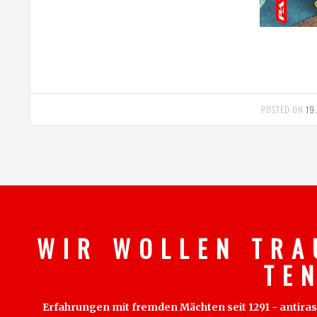
POSTED ON
19
W I R W O L L E N T R A
T E 
Erfahrungen mit fremden Mächten seit 1291 - antirass