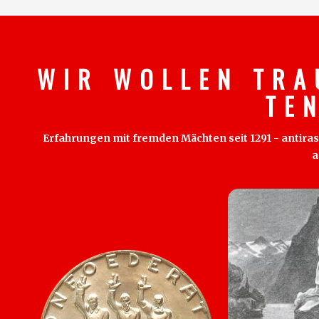
W I R W O L L E N T R A
T E 
Erfahrungen mit fremden Mächten seit 1291 - antirass
a