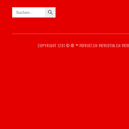
SEARCH BUTTON
Search
for:
COPYRIGHT 1291 © ® ™
PATRIOT.CH
PATRIOTIN.CH
PATR