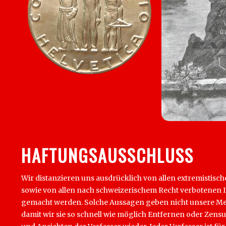
HAFTUNGSAUSSCHLUSS
Wir distanzieren uns ausdrücklich von allen extremistisch
sowie von allen nach schweizerischem Recht verbotenen Inha
gemacht werden. Solche Aussagen geben nicht unsere Mein
damit wir sie so schnell wie möglich Entfernen oder Zens