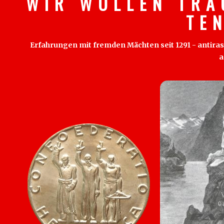
W I R W O L L E N T R A
T E 
Erfahrungen mit fremden Mächten seit 1291 - antirass
a