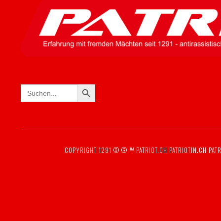
SEARCH BUTTON
Search
for:
COPYRIGHT 1291 © ® ™
PATRIOT.CH
PATRIOTIN.CH
PATR