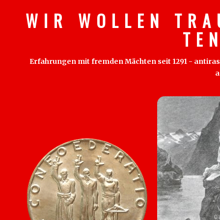
W I R W O L L E N T R A
T E 
Erfahrungen mit fremden Mächten seit 1291 - antirass
a