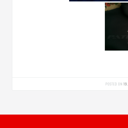
POSTED ON
19