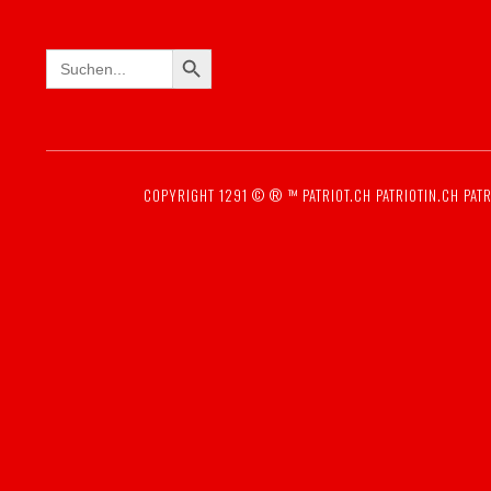
SEARCH BUTTON
Search
for:
COPYRIGHT 1291 © ® ™
PATRIOT.CH
PATRIOTIN.CH
PATR