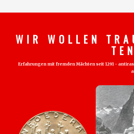
W I R W O L L E N T R A
T E 
Erfahrungen mit fremden Mächten seit 1291 - antirass
a