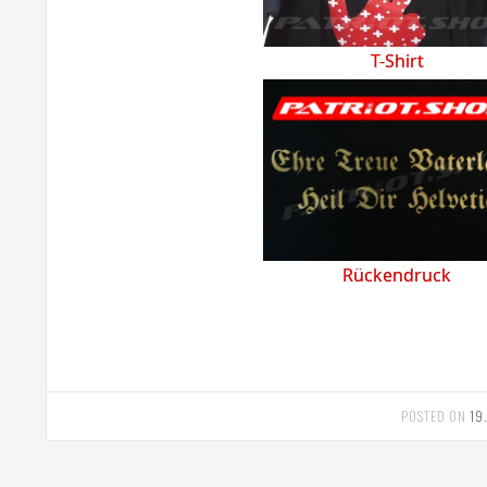
T-Shirt
Rückendruck
POSTED ON
19