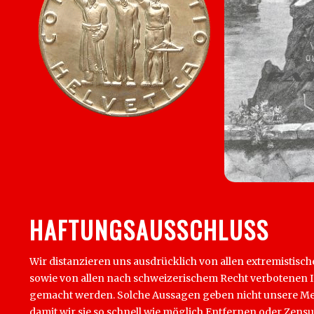
HAFTUNGSAUSSCHLUSS
Wir distanzieren uns ausdrücklich von allen extremistisch
sowie von allen nach schweizerischem Recht verbotenen Inha
gemacht werden. Solche Aussagen geben nicht unsere Mein
damit wir sie so schnell wie möglich Entfernen oder Zens