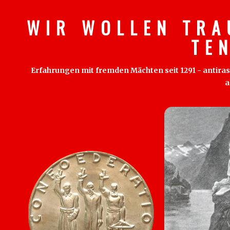
W I R W O L L E N T R A
T E 
Erfahrungen mit fremden Mächten seit 1291 - antirass
a