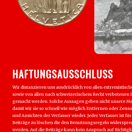
HAFTUNGSAUSSCHLUSS
Wir distanzieren uns ausdrücklich von allen extremistisch
sowie von allen nach schweizerischem Recht verbotenen Inha
gemacht werden. Solche Aussagen geben nicht unsere Mein
damit wir sie so schnell wie möglich Entfernen oder Zens
und Ansichten der Verfasser wieder. Jeder Verfasser ist für
Beiträge zu löschen die den Benutzungsregeln widersprech
werden. Auf die Beiträge kann kein Anspruch auf Richtigk