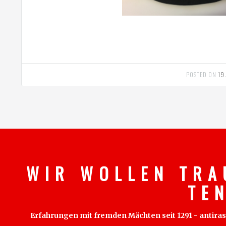
POSTED ON
19
W I R W O L L E N T R A
T E 
Erfahrungen mit fremden Mächten seit 1291 - antirass