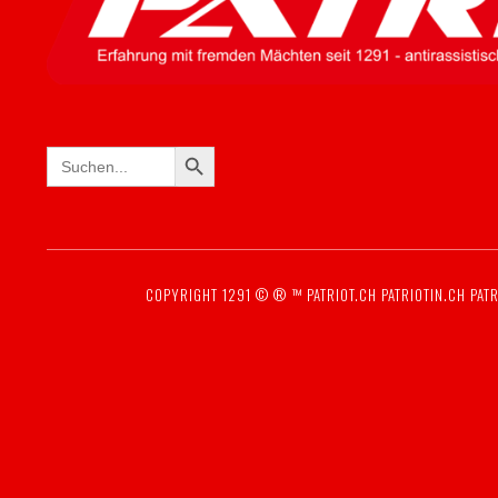
SEARCH BUTTON
Search
for:
COPYRIGHT 1291 © ® ™
PATRIOT.CH
PATRIOTIN.CH
PATR