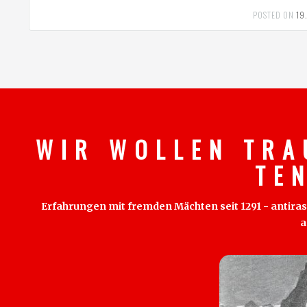
POSTED ON
19
W I R W O L L E N T R A
T E 
Erfahrungen mit fremden Mächten seit 1291 - antirass
a