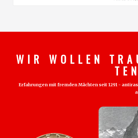
W I R W O L L E N T R A
T E 
Erfahrungen mit fremden Mächten seit 1291 - antirass
a