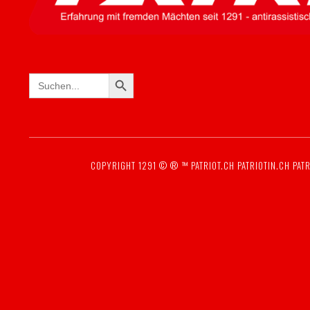
SEARCH BUTTON
Search
for:
COPYRIGHT 1291 © ® ™
PATRIOT.CH
PATRIOTIN.CH
PATR