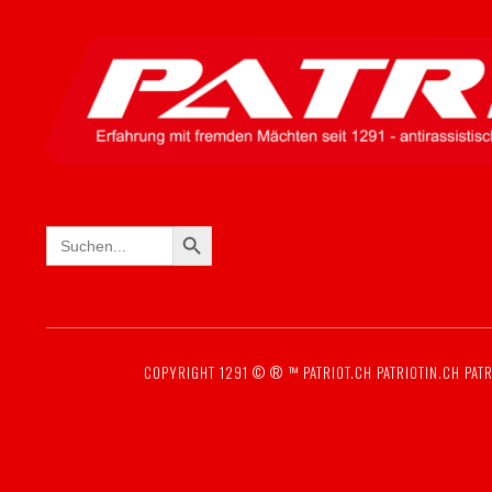
SEARCH BUTTON
Search
for:
COPYRIGHT 1291 © ® ™
PATRIOT.CH
PATRIOTIN.CH
PATR