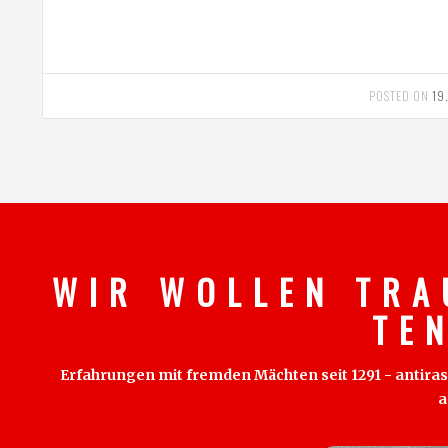
POSTED ON
19
W I R W O L L E N T R A
T E 
Erfahrungen mit fremden Mächten seit 1291 - antirass
a