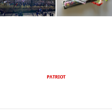
PΛTRIOT