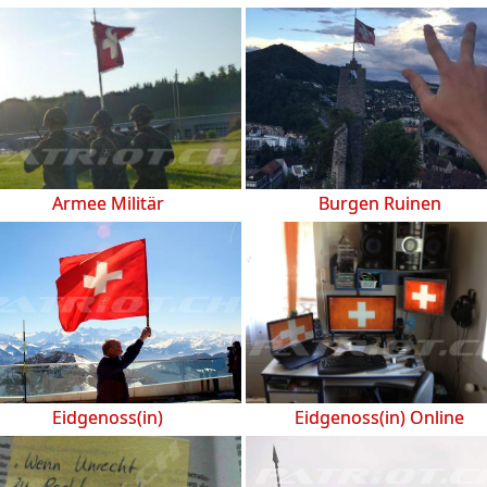
Armee Militär
Burgen Ruinen
Eidgenoss(in)
Eidgenoss(in) Online