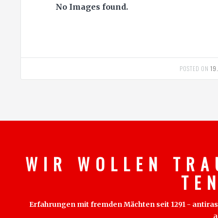
No Images found.
POSTED ON
19
W I R W O L L E N T R A
T E 
Erfahrungen mit fremden Mächten seit 1291 - antirass
a